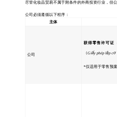
尽管化妆品贸易不属于附条件的外商投资行业，但
公司必须遵循以下程序：
主体
获得零售许可证
ấ
ậ
ơ
（
Gi
y phép l
p c
公司
*
仅适用于零售预