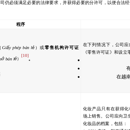
公司仍必须满足必要的法律要求，并获得必要的分许可，以便合法经
程序
在下列情况下，公司应
ấ
ẻ
（
Gi
y phép bán l
）或
零售机构许可证
《零售许可证》和设立
[10]
ở
ẻ
s
bán l
）
。
案
在越
化妆产品只有在获得化
场上销售。公司应向卫
化妆品的档案，包括：