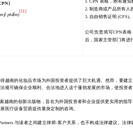
1. CPN 表格，附有通
CPN
）
2.
制造商或产品所有人
[11]
ỹ
ẩ
 m
ph
m
)
3.
自由销售证明
(CFS)
公司负责填写CPN
表格
后，国家主管部门将进
使得越南的化妆品市场为外国投资者提供了巨大机遇。然而，要建立
些法规可确保企业顺利、合法地进入这个蓬勃发展的市场，使投资者
公司，我们撰写了探索越南的创新出版物，旨在为外国投资者和企业提供更实
开展医疗设备贸易提供量身定制的咨询。
 & Partners 与读者之间建立律师-客户关系，也不构成法律建