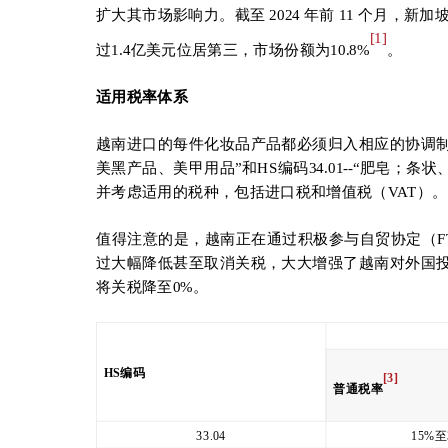
扩大其市场影响力。截至 2024 年前 11 个月，
[1]
过1.4亿美元位居第三，市场份额为10.8%
。
适用税率体系
越南进口的每件化妆品产品都必须归入相应的协调制度
美黑产品、美甲用品”和HS编码34.01--“肥
并考虑适用的税种，包括进口税和增值税（VAT）。
值得注意的是，越南正在通过积极参与自贸协定（F
过大幅降低甚至取消关税，大大增强了越南对外国投资
将关税降至0%。
HS
编码
[3]
普通税率
33.04
15%至