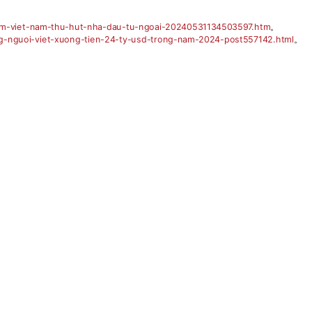
pham-viet-nam-thu-hut-nha-dau-tu-ngoai-20240531134503597.htm
。
ng-nguoi-viet-xuong-tien-24-ty-usd-trong-nam-2024-post557142.html
。