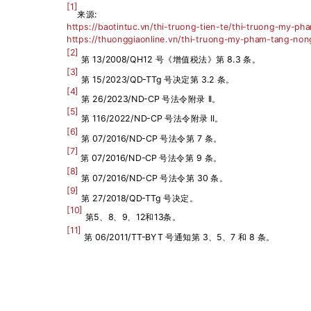
[1]
:
来源
https://baotintuc.vn/thi-truong-tien-te/thi-truong-my-
https://thuonggiaonline.vn/thi-truong-my-pham-tang-no
[2]
13/2008/QH12
8.3
第
号《增值税法》第
条。
[3]
15/2023/QD-TTg
3.2
第
号决定第
条。
[4]
26/2023/ND-CP
II
第
号法令附录
。
[5]
116/2022/ND-CP
II
第
号法令附录
。
[6]
07/2016/ND-CP
7
第
号法令第
条。
[7]
07/2016/ND-CP
9
第
号法令第
条。
[8]
07/2016/ND-CP
30
第
号法令第
条。
[9]
27/2018/QD-TTg
第
号决定。
[10]
5
8
9
12
13
第
、
、
、
和
条。
[11]
06/2011/TT-BYT
3
5
7
8
第
号通知第
、
、
和
条。