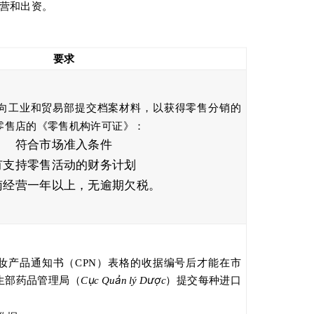
营和出资。
要求
向工业和贸易部提交档案材料，以获得零售分销的
零售店的《零售机构许可证》：
符合市场准入条件
有支持零售活动的财务计划
南经营一年以上，无逾期欠税。
妆产品通知书（CPN）表格的收据编号后才能在市
ụ
ả
ượ
生部药品管理局（
C
c Qu
n lý D
c
）提交每种进口