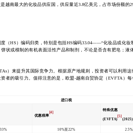
新加坡是越南最大的化妆品供应国，供应量近3.8亿美元，占市场份额的
（HS）编码归类，特别是包括HS编码33.04——“化妆品或化
皂；条状、饼状或模制的有机表面活性产品和制剂，不论是否含有肥皂；
TAs）来提升其国际竞争力。根据原产地规则，投资者可以利用
者的吸引力。值得注意的是，欧盟-越南自贸协定（EVFTA）每
进口税
特殊优惠
[4]
优惠税率
[5]
(EVFTA)
(2025)
33%
10%至22%
2.5