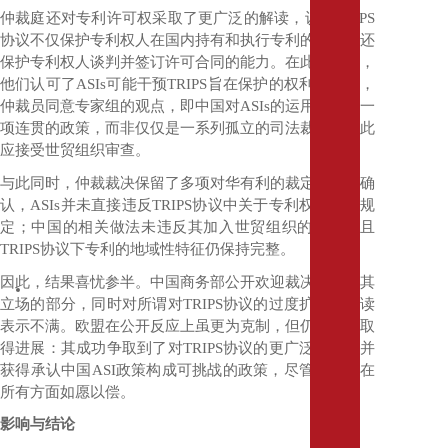
仲裁庭还对专利许可权采取了更广泛的解读，认为
TRIPS
人
工
协议不仅保护专利权人在国内持有和执行专利的权利，还
智
保护专利权人谈判并签订许可合同的能力。在此背景下，
能
他们认可了
ASIs
可能干预
TRIPS
旨在保护的权利。此外，
与
仲裁员同意专家组的观点，即中国对
ASIs
的运用构成了一
信
项连贯的政策，而非仅仅是一系列孤立的司法裁决，因此
息
应接受世贸组织审查。
技
与此同时，仲裁裁决保留了多项对华有利的裁定。裁决确
术
认，
ASIs
并未直接违反
TRIPS
协议中关于专利权的具体规
能
定；中国的相关做法未违反其加入世贸组织的承诺；且
源、
TRIPS
协议下专利的地域性特征仍保持完整。
环
保
因此，结果喜忧参半。中国商务部公开欢迎裁决中支持其
和
立场的部分，同时对所谓对
TRIPS
协议的过度扩张性解读
房
表示不满。欧盟在公开反应上虽更为克制，但仍可宣称取
地
得进展：其成功争取到了对
TRIPS
协议的更广泛解读，并
产
获得承认中国
ASI
政策构成可挑战的政策，尽管其并未在
医
所有方面如愿以偿。
疗
健
影响与结论
康