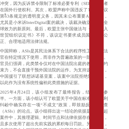
冲突，因为反诉禁令限制了标准必要专利（
SEP
）持有者
外
在国外行使权利。其次，欧盟声称中国违反了
TRIPS
协议
直
第
63
条规定的透明度义务，因其未公布重要
ASIs
裁决，
接
尤其是小米诉
InterDigital
案的裁决，该裁决确立了
ASIs
全
投
球效力的新原则。最后，欧盟主张中国做法与《中国加入
资
世贸组织议定书》不符，该议定书要求成员国统一、公
环
正、合理地适用法律法规。
境
法
中国辩称，
ASIs
是其民法体系下合法的程序性工具，由法
雇
官在特定情况下使用，而非作为普遍政策的一部分适用。
佣
官员们强调，此类禁令仅对在中国法院出庭的各方具有约
与
束力，不会直接干预外国法院的运作。为支持这一观点，
用
中国援引了联想诉诺基亚案，该案中法院拒绝颁发
ASI
，
工
以此作为没有系统性偏袒此类措施的证据。
寻
址、
2025
年
4
月
24
日，该小组发布了最终报告，结果喜忧参
搬
半。一方面，该小组认可了欧盟关于中国在标准必要专利
迁
纠纷中确实存在一项
“
不成文
”
政策，即鼓励反垄断调查
及
（
ASIs
）的论点。该小组得出这一结论的依据是，在多起
政
案件中，其推理逻辑、时间节点和法律依据存在相似性，
府
且多次使用了超出先前实践的累积每日罚款。另一方面，
事