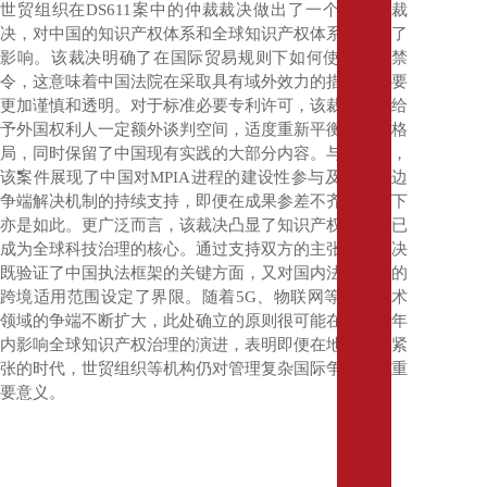
世贸组织在
DS611
案中的仲裁裁决做出了一个平衡的裁
和
决，对中国的知识产权体系和全球知识产权体系都产生了
生
影响。该裁决明确了在国际贸易规则下如何使用反诉禁
命
令，这意味着中国法院在采取具有域外效力的措施时需要
科
学
更加谨慎和透明。对于标准必要专利许可，该裁决通过给
银
予外国权利人一定额外谈判空间，适度重新平衡了谈判格
行
局，同时保留了中国现有实践的大部分内容。与此同时，
业
该案件展现了中国对
MPIA
进程的建设性参与及其对多边
与
争端解决机制的持续支持，即便在成果参差不齐的情况下
金
亦是如此。更广泛而言，该裁决凸显了知识产权法如今已
融
成为全球科技治理的核心。通过支持双方的主张，该裁决
服
既验证了中国执法框架的关键方面，又对国内法律工具的
务
跨境适用范围设定了界限。随着
5G
、物联网等先进技术
业
领域的争端不断扩大，此处确立的原则很可能在未来数年
奢
内影响全球知识产权治理的演进，表明即便在地缘政治紧
侈
张的时代，世贸组织等机构仍对管理复杂国际争端具有重
品、
要意义。
零
售
和
消