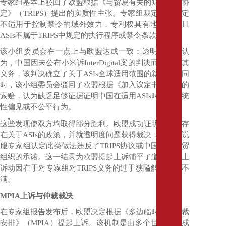
专家组基本上驳回了欧盟根据《与贸易有关的知识产权协
务
定》（
TRIPS
）提出的实质性主张。专家组裁定，该协定
协
不适用于控制禁令的域外效力，专利权具有地域性，且
商
ASIs
不属于
TRIPS
中规定的执行程序或禁令条款的范围。
公
司
该小组委员会在一点上与欧盟达成一致：透明度。它认
商
为，中国因未公布小米诉
InterDigital
案的判决而违反了其
业
义务，该判决确立了关于
ASIs
全球适用范围的新原则。同
调
时，该小组委员会驳回了欧盟根据《加入议定书》提出的
查
索赔，认为缺乏足够证据证明中国在适用
ASIs
时存在系统
网
性偏见或不公平行为。
络
安
这些发现使双方均取得部分胜利。欧盟成功证明了中国存
全
在关于
ASIs
的政策，并就透明度问题获得裁决，但未能说
和
服专家组认定此类做法违反了
TRIPS
协议或中国加入世贸
数
组织的承诺。这一结果为欧盟提起上诉铺平了道路，其上
据
诉动因在于对专家组对
TRIPS
义务的过于狭隘解读感到不
合
满。
规
MPIA
上诉与仲裁裁决
专
业
在专家组报告发布后，欧盟决定根据《多边临时上诉仲裁
培
安排》（
MPIA
）提起上诉。该机制是由多个世贸组织成