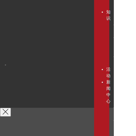
系
知
识
文
章
出
版
物
视
频
活
动
新
闻
中
心
新
闻
DP
时
刻