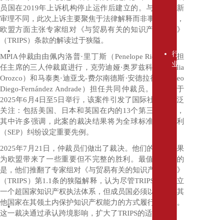
训
员国在
2019
年上诉机构停止运作后建立的。与全面重新
其
审理不同，此次上诉主要聚焦于法律解释而非事实认定，
他
欧盟方面主张专家组对《与贸易有关的知识产权协定》
服
（
TRIPS
）条款的解读过于狭隘。
务
行
MPIA
仲裁由由佩内洛普
·
里丁斯（
Penelope Ridings
）担
业
任主席的三人仲裁庭进行，克劳迪娅
·
奥罗兹科（
Claudia
私
Orozco
）和马泰奥
·
迪亚戈
-
费尔南德斯
·
安德拉德（
Mateo
人
Diego-Fernández Andrade
）担任共同仲裁员。听证会于
客
2025
年
6
月
4
日至
5
日举行，该案件引发了国际社会的广泛
户
关注：包括美国、日本和英国在内的
13
个第三方介入，
与
其中许多强调，此案的裁决结果将为全球标准必要专利
财
（
SEP
）纠纷设定重要先例。
富
管
2025
年
7
月
21
日，仲裁员们做出了裁决。他们的裁决结果
理
为欧盟带来了一些重要但不完整的胜利。最值得注意的
食
是，他们推翻了专家组对《与贸易有关的知识产权协定》
品
（
TRIPS
）第
1.1
条的狭隘解释，认为尽管
TRIPS
并未建立
饮
一个超国家知识产权执法体系，但成员国必须以不损害其
料
他国家在其领土内保护知识产权能力的方式履行其义务。
行
这一裁决通过承认跨境影响，扩大了
TRIPS
的适用范围。
业