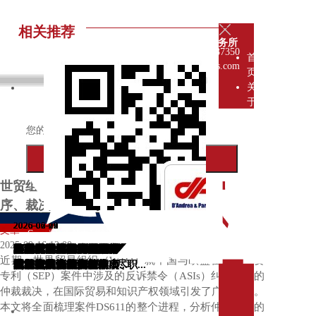
联系我们
相关推荐
德恩瑞律师事务所
021-62187350
首
info@dandreapartners.com
页
关
于
我
您的邮箱
们
我
提交
们
是
世贸组织对中国与欧盟专利纠纷的裁决：程
谁
序、裁决结果及对中国的影响
我
们
2026-08-05
2026-07-31
2026-07-31
2026-07-31
2026-07-31
2026-07-24
2026-07-21
2026-07-21
2026-07-21
2026-07-21
2026-07-20
2026-07-13
2026-06-25
2026-06-25
2026-06-16
2026-06-09
2026-06-02
2026-05-29
2026-05-29
2026-05-19
文章
Copyright © 意大利德恩瑞律师事务所驻上海代表处 版权所有
的
2025-09-16 12:00
埃塞俄比亚投资机遇：并购、合资与
在新加坡布局制造:跨国企业为何将区
埃塞俄比亚2026：非洲外商直接投资
哈萨克斯坦黄金签证：外国投资者申
中国对中亚投资：趋势转向与新兴机
布局埃塞俄比亚市场：意大利和中国
胡志明市内务局发布关于2026年7月5
薪酬透明度:企业将面临哪些变化
阿联酋的并购与外商直接投资
超龄劳动者权益保障新规解读： 企业
路易威登诉茉莉奶白案：中国法院就
薪酬透明度:企业将面临哪些变化
基础设施与物流瓶颈：外国投资者进
2026年埃塞俄比亚营商指南：国际投
纵观全球，迪拜正全速前行
中国出台对外投资新规：强化跨境交
印度网络游戏产业的法律格局
人工智能与解雇:意大利与中国之比较
赛道轰鸣与规则边界：张雪机车的冠
迪拜：2026年全球动荡中的韧性增长
专
近期，世界贸易组织（
WTO
）就中国与欧盟在标准必要
本地开展合作
域业务落地新加坡
的新门户
请前应了解的事项
遇
投资者的法律实务指南
日前提交202...
（FDI）：法律框架、尽职...
超龄用工合规责任的...
饮料行业商标侵权作出...
入越南前须了解的事项
资者战略性法律与...
易的合规边界
军征途和商业启示录
引擎
家
专利（
SEP
）案件中涉及的反诉禁令（
ASIs
）纠纷作出的
团
仲裁裁决，在国际贸易和知识产权领域引发了广泛关注。
队
本文将全面梳理案件
DS611
的整个进程，分析仲裁小组的
企