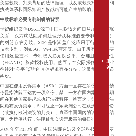
关键裁决、判决背后的法律推理，以及该裁决对中国专利
业
执法体系和国际知识产权战略可能产生的影响。
社
会
中欧标准必要专利纠纷的背景
责
任
世贸组织案件
DS611
源于中国与欧盟之间日益加剧的紧张
加
关系，双方就法院如何处理涉及标准必要专利（
SEPs
）
入
的纠纷存在分歧。
SEPs
是指涵盖广泛应用于行业标准的
我
技术专利，例如
5G
、
Wi-Fi
或蓝牙等。由于所有人都需要
们
使用这些技术，专利权人必须以公平、合理且非歧视性
服
（
FRAND
）条款授权使用。然而，在实际操作中，企业
务
往往对
“
公平合理
”
的具体标准存在分歧，这常常导致诉讼
知
纠纷。
识
中国在使用反诉禁令（
ASIs
）方面一直存在争议。反诉禁
产
令是指法院下达的一项命令，禁止一方在国内案件审理期
权
保
间在其他国家提起或执行法律程序。换言之，如果中国法
护
院颁布反诉禁令，即可阻止一家欧洲公司在欧洲提起诉讼
诉
（或执行欧洲法院的判决），直至中国国内的诉讼程序结
讼
束。为确保执行，法院通常会设定极高的每日罚金。
和
2020
年至
2022
年间，中国法院在涉及全球科技公司的案
仲
件中至少颁布了五项备受瞩目的临时禁令（
ASI
）。这些