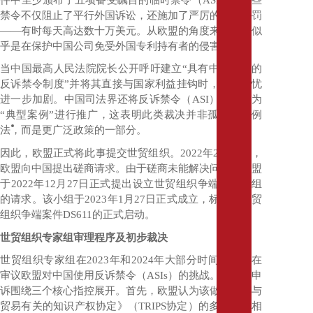
裁
禁令不仅阻止了平行外国诉讼，还施加了严厉的财务处罚
并
——
有时每天高达数十万美元。从欧盟的角度来看，这似
购
乎是在保护中国公司免受外国专利持有者的侵害。
合
规
当中国最高人民法院院长公开呼吁建立“具有中国特色的
及
反诉禁令制度”并将其直接与国家利益挂钩时，相关担忧
调
进一步加剧。中国司法界还将反诉禁令（
ASI
）裁决作为
查
“
典型案例
”
进行推广，这表明此类裁决并非孤立的案例
破
法，而是更广泛政策的一部分。
产
及
因此，欧盟正式将此事提交世贸组织。
2022
年
2
月
22
日，
重
欧盟向中国提出磋商请求。由于磋商未能解决问题，欧盟
组
于
2022
年
12
月
27
日正式提出设立世贸组织争端解决小组
投
的请求。该小组于
2023
年
1
月
27
日正式成立，标志着世贸
资
组织争端案件
DS611
的正式启动。
外
世贸组织专家组审理程序及初步裁决
商
直
世贸组织专家组在
2023
年和
2024
年大部分时间里，都在
接
审议欧盟对中国使用反诉禁令（
ASIs
）的挑战。欧盟的申
投
诉围绕三个核心指控展开。首先，欧盟认为该做法与《与
资
贸易有关的知识产权协定》（
TRIPS
协定）的多项条款相
对