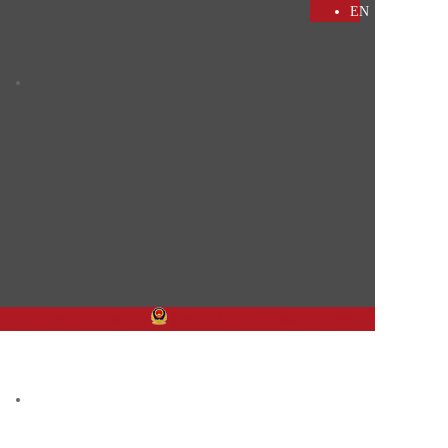
EN
沪ICP备2021027594号-1
沪公网安备31010402336534号