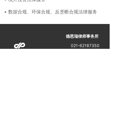
• 数据合规、环保合规、反垄断合规法律服务
德恩瑞律师事务所
021-62187350
info@dandreapartners.com
您的邮箱
提交
Copyright © 意大利德恩瑞律师事务所驻上海代表处 版权所有