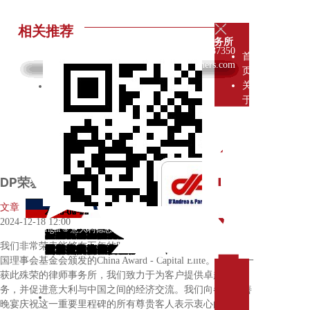
联系我们
相关推荐
德恩瑞律师事务所
021-62187350
首
info@dandreapartners.com
页
关
于
我
们
我
们
是
DP荣获China Award - Captial Elite
谁
我
文章
2026-08-05
2026-07-31
2026-07-31
2026-07-31
2026-07-31
2026-07-24
2026-07-21
2026-07-21
2026-07-21
2026-07-21
2026-07-20
2026-07-13
2026-06-25
2026-06-25
2026-06-16
2026-06-09
2026-06-02
2026-05-29
2026-05-29
2026-05-19
们
2024-12-18 12:00
Copyright © 意大利德恩瑞律师事务所驻上海代表处 版权所有
的
埃塞俄比亚投资机遇：并购、合资与
在新加坡布局制造:跨国企业为何将区
埃塞俄比亚2026：非洲外商直接投资
哈萨克斯坦黄金签证：外国投资者申
中国对中亚投资：趋势转向与新兴机
布局埃塞俄比亚市场：意大利和中国
胡志明市内务局发布关于2026年7月5
薪酬透明度:企业将面临哪些变化
阿联酋的并购与外商直接投资
超龄劳动者权益保障新规解读： 企业
路易威登诉茉莉奶白案：中国法院就
薪酬透明度:企业将面临哪些变化
基础设施与物流瓶颈：外国投资者进
2026年埃塞俄比亚营商指南：国际投
纵观全球，迪拜正全速前行
中国出台对外投资新规：强化跨境交
印度网络游戏产业的法律格局
人工智能与解雇:意大利与中国之比较
赛道轰鸣与规则边界：张雪机车的冠
迪拜：2026年全球动荡中的韧性增长
专
我们非常荣幸能够在五年的时间内，第三次获得由意大利中
本地开展合作
域业务落地新加坡
的新门户
请前应了解的事项
遇
投资者的法律实务指南
日前提交202...
（FDI）：法律框架、尽职...
超龄用工合规责任的...
饮料行业商标侵权作出...
入越南前须了解的事项
资者战略性法律与...
易的合规边界
军征途和商业启示录
引擎
家
国理事会基金会颁发的China Award - Capital Elite。作为唯一
团
获此殊荣的律师事务所，我们致力于为客户提供卓越的服
队
务，并促进意大利与中国之间的经济交流。我们向参加慈善
企
晚宴庆祝这一重要里程碑的所有尊贵客人表示衷心的感谢。