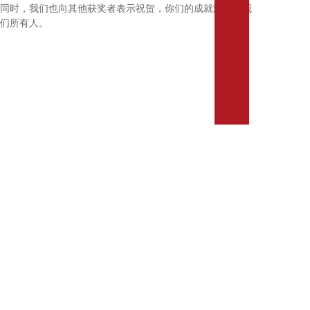
业
同时，我们也向其他获奖者表示祝贺，你们的成就激励着我
社
们所有人。
会
责
任
加
入
我
们
服
务
知
识
产
权
保
护
诉
讼
和
仲